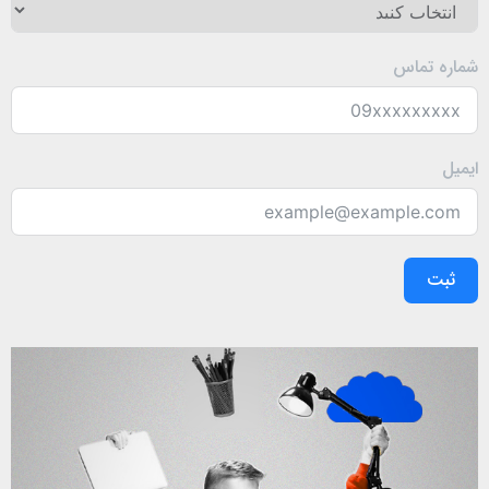
شماره تماس
تابستان امسال، کالیفرنیا موجی از گرمای بی‌سابقه‌ (در حدود 48
درجه سانتیگراد) را تجربه کرد که باعث سطوح خطرناکی از
قرارگرفتن در معرض گرما شد.
ایمیل
خشکسالی ماداگاسکار!
ماداگاسکار در حال حاضر با بدترین خشکسالی خود در 40 سال
گذشته مواجه است که ناشی از سال‌ها بارندگی ناموفق و تشدید
ثبت
یک سری طوفان‌های شن و حملات ملخ است.
سخن آخر
تغییرات آب و هوایی یک موضوع جدی است و همه ما باید با
هم تلاش کنیم تا از آسیب بیشتر به زمین جلوگیری کنیم. اگر
حرکتی در مقیاس جهانی و با همکاری همه دولت‌ها در این زمینه
صورت نگیرد فقط تا مدت زمان کوتاهی شاهد خسارات