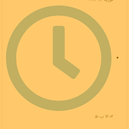
12:02 ب.ظ