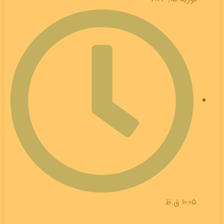
10:05 ق.ظ