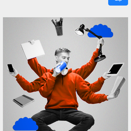
آزمون سراسری هستند که شیوه مطالعه را در این سال‌ را می‌دانند.
تمام چالش‌هایی که در سال کنکور با آن دسته و پنجه نرم
می‌کنیم، نتیجه نداشتن برنامه درست در سال‌های پایه دهم و
یازدهم است. بنابراین وجود یک مشاور در سال آخر برای تصحیح
برنامه مطالعه ضروری خواهد بود.
👨🏽‍🎓 منتا آکادمی از پایه دهم تا کنکور همراه شماست
استفاده از منابع کتبی و درسنامه ها اولین روش درس خواندن و
آماده شدن برای کنکور سراسری است، اما در برخی دروس و
مباحث فرد نمی تواند خود با خواندن مطالب به درک صحیحی از
مطالب برسد و لازم است تا دبیری مطلب را برایش توضیح دهد؛
استفاده از
کلاس کنکور آنلاین
مشکلات احتمالی را رفع و میزان
یادگیری و پیشرفت را به مقدار زیادی افزایش می دهد.
🔰 چگونه در منتآکادمی ثبت نام کنیم؟
برای ثبت نام در سامانه
کلاس کنکور
آنلاین منتا می‌توانید با