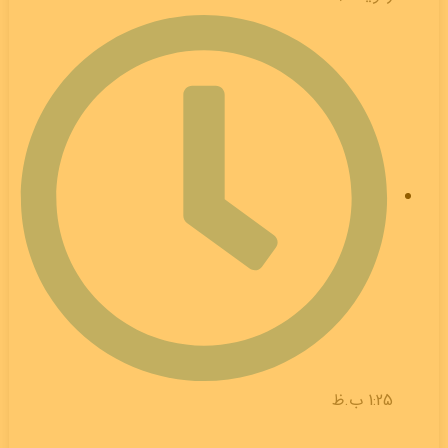
1:25 ب.ظ