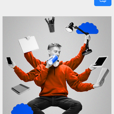
ثبت
2- رفتار نادرست معلمان
3- تنبیه‌هات نادرست
4- نبود یک مشاور دلسوز در کنار دانش‌آموز
5- در نظر نگرفتن تفریح و زمان استراحت منطقی در ساعات
حضور در مدرسه
6- مزاحمت‌ها و شوخی‌های نادرست دانش‌آموزان با یکدیگر در
محیط مدرسه
7- عدم توجه به سطح هوشی دانش‌آموز و یکسان سازی تمام
دانش‌آموزان در مدرسه
و…
قدم سوم: اصلاح تصورات دانش‌آموزان نسبت به خودشان
خودپنداری یک عامل مهم در روان انسان است که هم می‌تواند
محرک باشد و هم بازدارنده. اینکه ما چه تصوری نسب به خودمان
و توانایی‌هایمان داریم تاثیر عمده‌ای در عملکرد ما برای رسیدن به
اهدافمان دارد. اما این موضوع چطور موجب بی انگیزگی تحصیلی