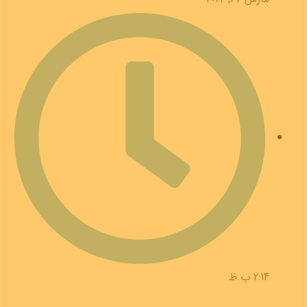
2:14 ب.ظ