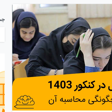
جس
2
0